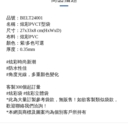
品號：
BELT24001
名稱：
炫彩PVCT型袋
尺寸：27x33x8 cm(HxWxD)
布料：
炫彩PVC
顏色：紫/多色可選
厚度：0.35mm
#炫彩時尚新潮
#防水性佳
#角度光線，多重顏色變化
客製300個起訂量
#炫彩袋 #炫彩立體袋
*此為大量訂製參考袋款，無販售！如欲客製類似袋款，
歡迎聯絡我們洽詢！
*本網頁商標及圖案均為個別客戶所持有