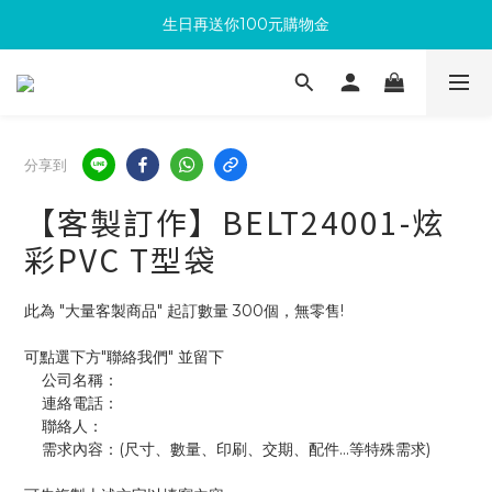
生日再送你100元購物金
滿300回饋10%購物金
加入成為新會員 馬上領取50元購物金
滿300回饋10%購物金
分享到
【客製訂作】BELT24001-炫
彩PVC T型袋
此為 "大量客製商品" 起訂數量 300個，無零售!
可點選下方"聯絡我們" 並留下
    公司名稱：
    連絡電話：
    聯絡人：
    需求內容：(尺寸、數量、印刷、交期、配件...等特殊需求)