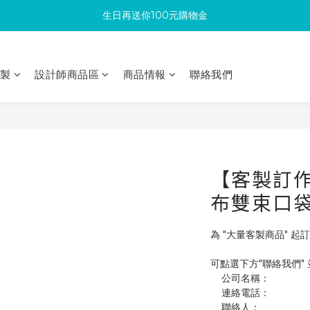
生日再送你100元購物金
滿300回饋10%購物金
加入成為新會員 馬上領取50元購物金
印製
設計師商品區
商品情報
聯絡我們
滿300回饋10%購物金
【客製訂作】
布雙束口
為 "大量客製商品" 起訂
可點選下方"聯絡我們"
    公司名稱：
    連絡電話：
    聯絡人：