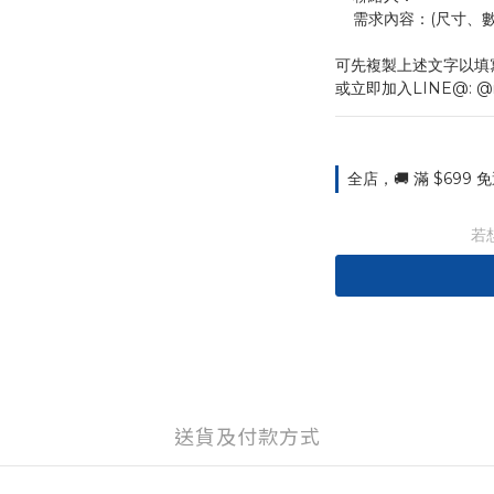
    需求內容：(尺
可先複製上述文字以填
或立即加入LINE@: @
全店，🚚 滿 $699
若
送貨及付款方式