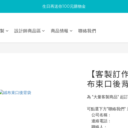
生日再送你100元購物金
滿300回饋10%購物金
加入成為新會員 馬上領取50元購物金
印製
設計師商品區
商品情報
聯絡我們
滿300回饋10%購物金
【客製訂作】
布束口後
為 "大量客製商品" 起訂
可點選下方"聯絡我們"
    公司名稱：
    連絡電話：
    聯絡人：