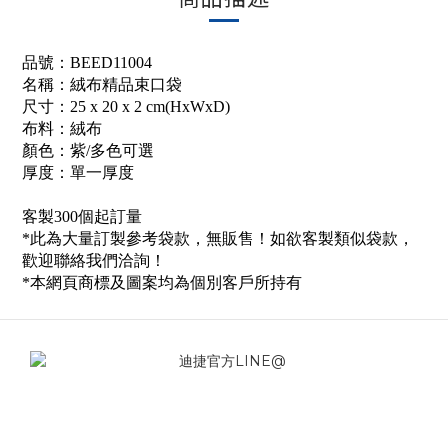
品號：BEED11004
名稱：絨布精品束口袋
尺寸：25 x 20 x 2 cm(HxWxD)
布料：絨布
顏色：紫/多色可選
厚度：單一厚度
客製300個起訂量
*此為大量訂製參考袋款，無販售！如欲客製類似袋款，
歡迎聯絡我們洽詢！
*本網頁商標及圖案均為個別客戶所持有