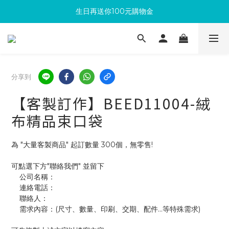
生日再送你100元購物金
滿300回饋10%購物金
加入成為新會員 馬上領取50元購物金
滿300回饋10%購物金
分享到
【客製訂作】BEED11004-絨
布精品束口袋
為 "大量客製商品" 起訂數量 300個，無零售!
可點選下方"聯絡我們" 並留下
    公司名稱：
    連絡電話：
    聯絡人：
    需求內容：(尺寸、數量、印刷、交期、配件...等特殊需求)