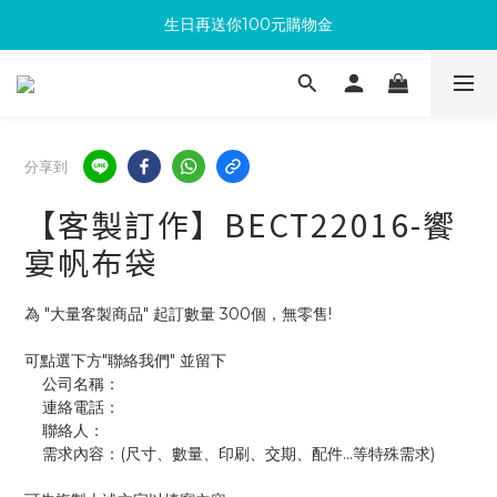
生日再送你100元購物金
滿300回饋10%購物金
加入成為新會員 馬上領取50元購物金
滿300回饋10%購物金
分享到
【客製訂作】BECT22016-饗
宴帆布袋
為 "大量客製商品" 起訂數量 300個，無零售!
可點選下方"聯絡我們" 並留下
    公司名稱：
    連絡電話：
    聯絡人：
    需求內容：(尺寸、數量、印刷、交期、配件...等特殊需求)