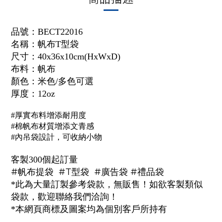
品號：
BECT22016
名稱：
帆布T型袋
尺寸：40x36x10cm(HxWxD)
布料：帆布
顏色：米色/多色可選
厚度：
12oz
#厚實布料增添耐用度
#棉帆布材質增添文青感
#內吊袋設計，可收納小物
客製300個起訂量
#帆布提袋 #T型袋 #廣告袋 #禮品袋
*此為大量訂製參考袋款，無販售！如欲客製類似
袋款，歡迎聯絡我們洽詢！
*本網頁商標及圖案均為個別客戶所持有