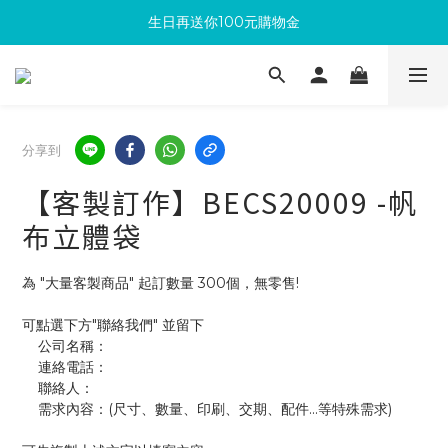
生日再送你100元購物金
滿300回饋10%購物金
加入成為新會員 馬上領取50元購物金
滿300回饋10%購物金
分享到
【客製訂作】BECS20009 -帆
布立體袋
為 "大量客製商品" 起訂數量 300個，無零售!
可點選下方"聯絡我們" 並留下
    公司名稱：
    連絡電話：
    聯絡人：
    需求內容：(尺寸、數量、印刷、交期、配件...等特殊需求)