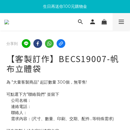
生日再送你100元購物金
滿300回饋10%購物金
加入成為新會員 馬上領取50元購物金
滿300回饋10%購物金
分享到
【客製訂作】BECS19007-帆
布立體袋
為 "大量客製商品" 起訂數量 300個，無零售!
可點選下方"聯絡我們" 並留下
    公司名稱：
    連絡電話：
    聯絡人：
    需求內容：(尺寸、數量、印刷、交期、配件...等特殊需求)