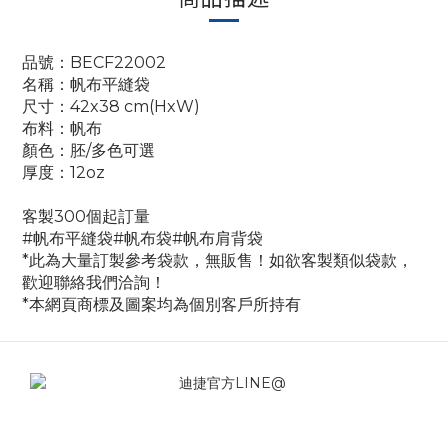
品號：BECF22002
名稱：帆布平縫袋
尺寸：42x38 cm(HxW)
布料：帆布
顏色：胚/多色可選
厚度：12oz
客製300個起訂量
#帆布平縫袋
#帆布袋
#帆布肩背袋
*此為大量訂製參考袋款，無販售！如欲客製類似袋款，
歡迎聯絡我們洽詢！
*本網頁商標及圖案均為個別客戶所持有