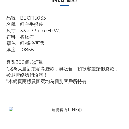
品號：BECF15033
名稱：紅金手提袋
尺寸：33 x 33 cm (HxW)
布料：棉胚布
顏色：紅/多色可選
厚度：10858
客製300個起訂量
*此為大量訂製參考袋款，無販售！如欲客製類似袋款，
歡迎聯絡我們洽詢！
*本網頁商標及圖案均為個別客戶所持有