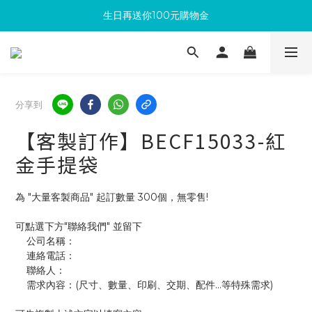
生日再送你100元購物金
滿300回饋10%購物金
加入成為新會員 馬上領取50元購物金
滿300回饋10%購物金
分享到
【客製訂作】BECF15033-紅
金手提袋
為 "大量客製商品" 起訂數量 300個，無零售!
可點選下方"聯絡我們" 並留下
    公司名稱：
    連絡電話：
    聯絡人：
    需求內容：(尺寸、數量、印刷、交期、配件...等特殊需求)