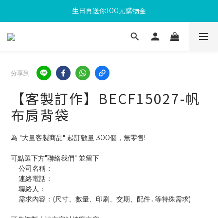
生日再送你100元購物金
滿300回饋10%購物金
加入成為新會員 馬上領取50元購物金
滿300回饋10%購物金
分享到
【客製訂作】BECF15027-帆
布肩背袋
為 "大量客製商品" 起訂數量 300個，無零售!
可點選下方"聯絡我們" 並留下
    公司名稱：
    連絡電話：
    聯絡人：
    需求內容：(尺寸、數量、印刷、交期、配件...等特殊需求)