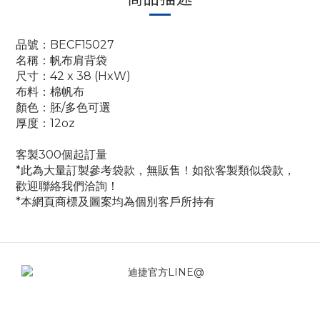
品號：BECF15027
名稱：帆布肩背袋
尺寸：42 x 38 (HxW)
布料：棉帆布
顏色：胚/多色可選
厚度：12oz
客製300個起訂量
*此為大量訂製參考袋款，無販售！如欲客製類似袋款，
歡迎聯絡我們洽詢！
*本網頁商標及圖案均為個別客戶所持有