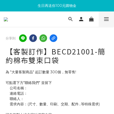
生日再送你100元購物金
滿300回饋10%購物金
加入成為新會員 馬上領取50元購物金
滿300回饋10%購物金
分享到
【客製訂作】BECD21001-簡
約棉布雙束口袋
為 "大量客製商品" 起訂數量 300個，無零售!
可點選下方"聯絡我們" 並留下
    公司名稱：
    連絡電話：
    聯絡人：
    需求內容：(尺寸、數量、印刷、交期、配件...等特殊需求)