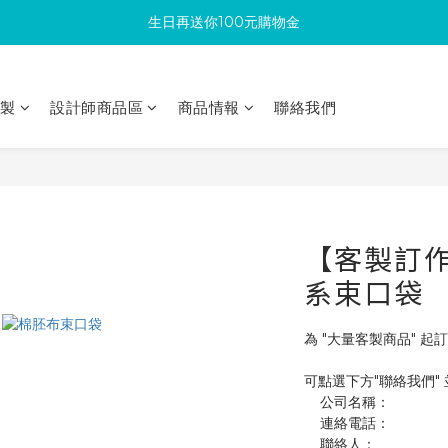
生日再送你100元購物金
滿300回饋10%購物金
加入成為新會員 馬上領取50元購物金
印製
設計師商品區
商品情報
聯絡我們
滿300回饋10%購物金
【客製訂作】
系束口袋
為 "大量客製商品" 起訂
可點選下方"聯絡我們"
    公司名稱：
    連絡電話：
    聯絡人：