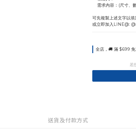
    需求內容：(尺
可先複製上述文字以填
或立即加入LINE@: @
全店，🚚 滿 $699
若
送貨及付款方式