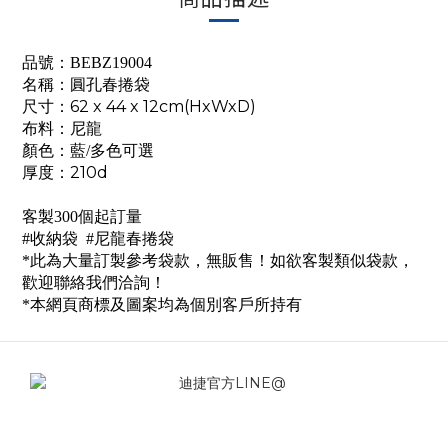
品號：BEBZ19004
名稱：
圓孔春捲袋
尺寸：62 x 44 x 12cm(HxWxD)
布料：尼龍
顏色：藍/多色可選
厚度：210d
客製300個起訂量
#收納袋 #尼龍
春捲袋
*此為大量訂製參考袋款，無販售！如欲客製類似袋款，
歡迎聯絡我們洽詢！
*本網頁商標及圖案均為個別客戶所持有