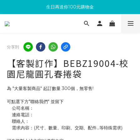
生日再送你100元購物金
滿300回饋10%購物金
加入成為新會員 馬上領取50元購物金
滿300回饋10%購物金
分享到
【客製訂作】BEBZ19004-校
園尼龍圓孔春捲袋
為 "大量客製商品" 起訂數量 300個，無零售!
可點選下方"聯絡我們" 並留下
    公司名稱：
    連絡電話：
    聯絡人：
    需求內容：(尺寸、數量、印刷、交期、配件...等特殊需求)