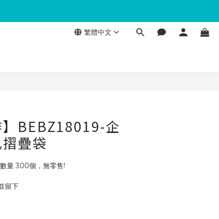
繁體中文
BEBZ18019-企
孔摺疊袋
數量 300個，無零售!
 並留下