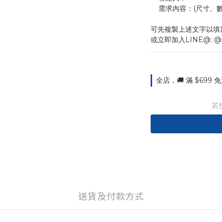
    需求內容：(尺
可先複製上述文字以填
或立即加入LINE@: @
全店，🚚 滿 $699
若
送貨及付款方式