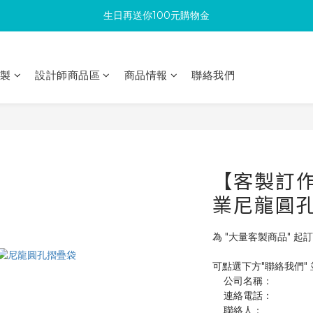
生日再送你100元購物金
滿300回饋10%購物金
加入成為新會員 馬上領取50元購物金
印製
設計師商品區
商品情報
聯絡我們
滿300回饋10%購物金
【客製訂作】
業尼龍圓
為 "大量客製商品" 起訂
可點選下方"聯絡我們"
    公司名稱：
    連絡電話：
    聯絡人：