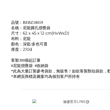
品號：BEBZ18019
名稱：
尼龍圓孔摺疊袋
尺寸：62 x 45 x 12 cm(HxWxD)
布料：尼龍
顏色：深藍/多色可選
厚度：210d
客製300個起訂量
#尼龍摺疊袋 #收納袋
*此為大量訂製參考袋款，無販售！如欲客製類似袋款，
*本網頁商標及圖案均為個別客戶所持有