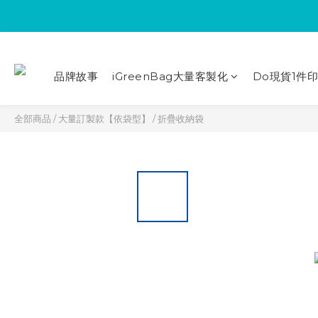
品牌故事
iGreenBag大量客製化
Do現貨1件
全部商品
/
大量訂製款【依袋型】
/
折疊收納袋