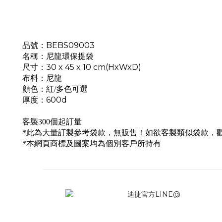
品號：BEBS09003
名稱：尼龍環保提袋
尺寸：30 x 45 x 10 cm(HxWxD)
布料：尼龍
顏色：紅/多色可選
厚度：600d
客製300個起訂量
*此為大量訂製參考袋款，無販售！如欲客製類似袋款，
*本網頁商標及圖案均為個別客戶所持有