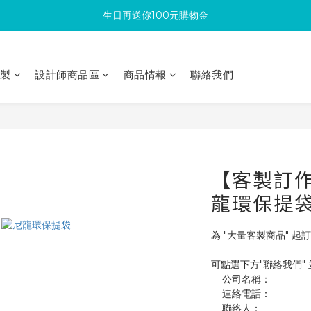
生日再送你100元購物金
滿300回饋10%購物金
加入成為新會員 馬上領取50元購物金
印製
設計師商品區
商品情報
聯絡我們
滿300回饋10%購物金
【客製訂作】
龍環保提
為 "大量客製商品" 起訂
可點選下方"聯絡我們"
    公司名稱：
    連絡電話：
    聯絡人：