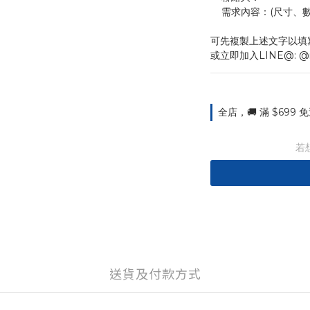
    需求內容：(尺
可先複製上述文字以填
或立即加入LINE@: @
全店，🚚 滿 $699
若
送貨及付款方式