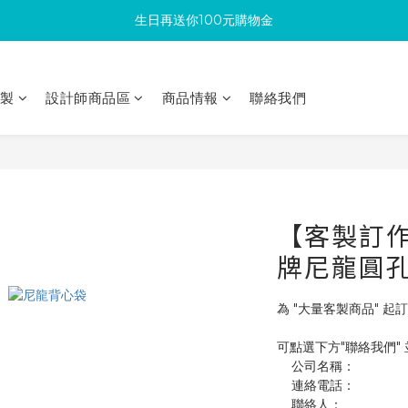
生日再送你100元購物金
滿300回饋10%購物金
加入成為新會員 馬上領取50元購物金
印製
設計師商品區
商品情報
聯絡我們
滿300回饋10%購物金
【客製訂作】
牌尼龍圓
為 "大量客製商品" 起訂
可點選下方"聯絡我們"
    公司名稱：
    連絡電話：
    聯絡人：