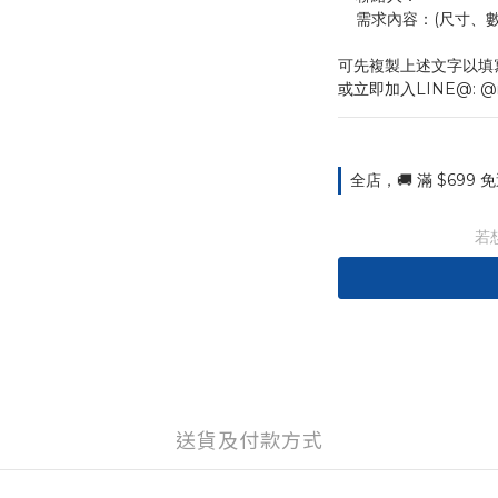
    需求內容：(尺
可先複製上述文字以填
或立即加入LINE@: @
全店，🚚 滿 $699
若
送貨及付款方式