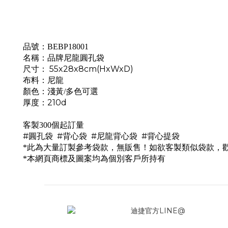
品號：BEBP18001
名稱：品牌尼龍
圓孔袋
尺寸： 55x28x8cm(HxWxD)
布料：尼龍
顏色：淺黃/多色可選
厚度：210d
客製300個起訂量
#
圓孔袋
#背心袋 #尼龍背心袋 #背心提袋
*此為大量訂製參考袋款，無販售！如欲客製類似袋款，
*本網頁商標及圖案均為個別客戶所持有