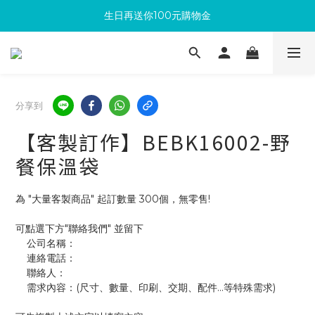
生日再送你100元購物金
滿300回饋10%購物金
加入成為新會員 馬上領取50元購物金
滿300回饋10%購物金
分享到
【客製訂作】BEBK16002-野
餐保溫袋
為 "大量客製商品" 起訂數量 300個，無零售!
可點選下方"聯絡我們" 並留下
    公司名稱：
    連絡電話：
    聯絡人：
    需求內容：(尺寸、數量、印刷、交期、配件...等特殊需求)