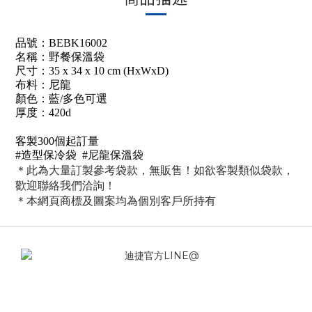
品號：BEBK16002
名稱：野餐保溫袋
尺寸：35 x 34 x 10 cm (HxWxD)
布料：尼龍
顏色：藍/多色可選
厚度：420d
客製300個起訂量
#造型保冷袋 #
尼龍
保溫袋
＊此為大量訂製參考袋款，無販售！
如欲客製類似袋款，
歡迎聯絡我們洽詢！
＊本網頁商標及圖案均為個別客戶所持有