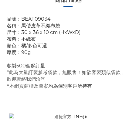
品號：BEAT09034
名稱：馬偕皮革不織布袋
尺寸：30 x 36 x 10 cm (HxWxD)
布料：不織布
顏色：橘/多色可選
厚度：90g
客製500個起訂量
*此為大量訂製參考袋款，無販售！如欲客製類似袋款，
歡迎聯絡我們洽詢！
*本網頁商標及圖案
均為個別客戶所持有