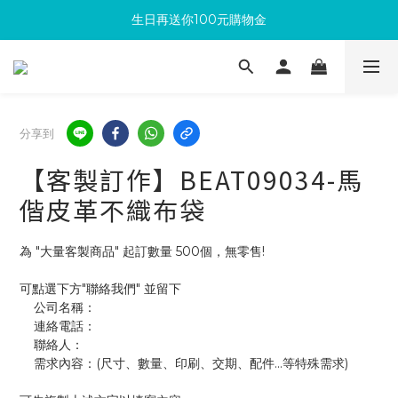
生日再送你100元購物金
滿300回饋10%購物金
加入成為新會員 馬上領取50元購物金
滿300回饋10%購物金
分享到
【客製訂作】BEAT09034-馬
偕皮革不織布袋
為 "大量客製商品" 起訂數量 500個，無零售!
可點選下方"聯絡我們" 並留下
    公司名稱：
    連絡電話：
    聯絡人：
    需求內容：(尺寸、數量、印刷、交期、配件...等特殊需求)