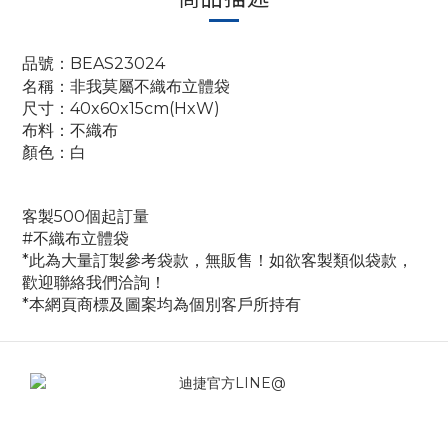
品號：BEAS23024
名稱：非我莫屬不織布立體袋
尺寸：40x60
x15
cm(HxW)
布料：
不織布
顏色：白
客製
5
00個起訂量
#
不織布立體袋
*此為大量訂製參考袋款，無販售！如欲客製類似袋款，
歡迎聯絡我們洽詢！
*本網頁商標及圖案均為個別客戶所持有