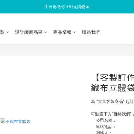
生日再送你100元購物金
滿300回饋10%購物金
加入成為新會員 馬上領取50元購物金
印製
設計師商品區
商品情報
聯絡我們
滿300回饋10%購物金
【客製訂作】
織布立體
為 "大量客製商品" 起
可點選下方"聯絡我們"
    公司名稱：
    連絡電話：
    聯絡人：