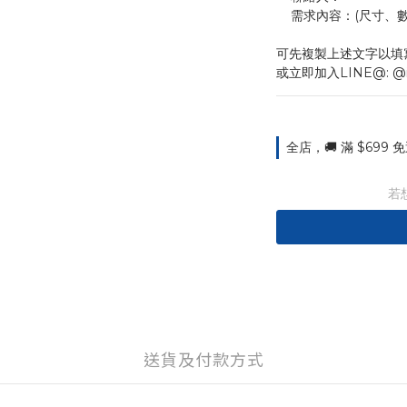
    需求內容：(尺
可先複製上述文字以填
或立即加入LINE@: @
全店，🚚 滿 $699
若
送貨及付款方式