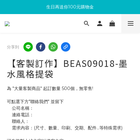
生日再送你100元購物金
滿300回饋10%購物金
加入成為新會員 馬上領取50元購物金
滿300回饋10%購物金
分享到
【客製訂作】BEAS09018-墨
水風格提袋
為 "大量客製商品" 起訂數量 500個，無零售!
可點選下方"聯絡我們" 並留下
    公司名稱：
    連絡電話：
    聯絡人：
    需求內容：(尺寸、數量、印刷、交期、配件...等特殊需求)