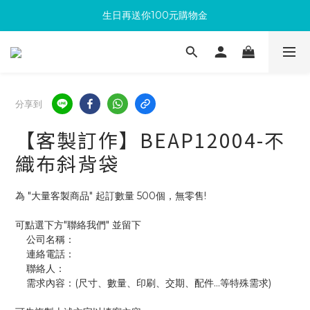
生日再送你100元購物金
滿300回饋10%購物金
加入成為新會員 馬上領取50元購物金
滿300回饋10%購物金
分享到
【客製訂作】BEAP12004-不
織布斜背袋
為 "大量客製商品" 起訂數量 500個，無零售!
可點選下方"聯絡我們" 並留下
    公司名稱：
    連絡電話：
    聯絡人：
    需求內容：(尺寸、數量、印刷、交期、配件...等特殊需求)