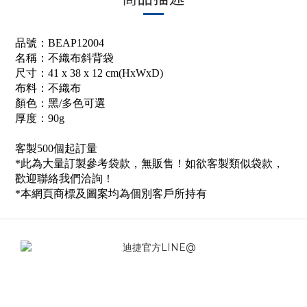
品號：BEAP12004
名稱：不織布斜背袋
尺寸：41 x 38 x 12 cm(HxWxD)
布料：不織布
顏色：黑/多色可選
厚度：90g
客製500個起訂量
*此為大量訂製參考袋款，無販售！如欲客製類似袋款，
歡迎聯絡我們洽詢！
*本網頁商標及圖案均為個別客戶所持有