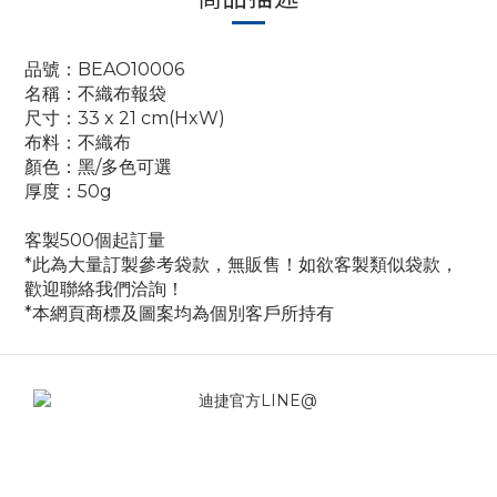
品號：BEAO10006
名稱：不織布報袋
尺寸：33 x 21 cm(HxW)
布料：不織布
顏色：黑/多色可選
厚度：50g
客製500個起訂量
*此為大量訂製參考袋款，無販售！如欲客製類似袋款，
歡迎聯絡我們洽詢！
*本網頁商標及圖案均為個別客戶所持有