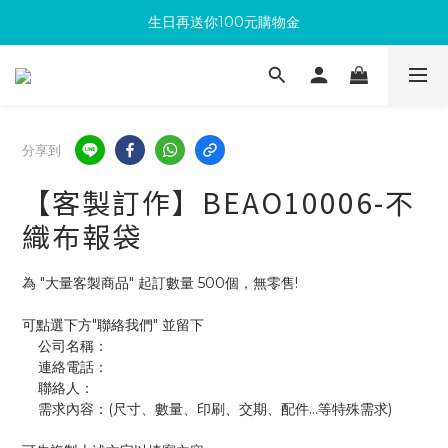
生日再送你100元購物金
滿300回饋10%購物金
加入成為新會員 馬上領取50元購物金
滿300回饋10%購物金
分享到
【客製訂作】BEAO10006-不
織布報袋
為 "大量客製商品" 起訂數量 500個，無零售!
可點選下方"聯絡我們" 並留下
    公司名稱：
    連絡電話：
    聯絡人：
    需求內容：(尺寸、數量、印刷、交期、配件...等特殊需求)