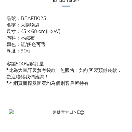
品號：BEAF11023
名稱：大購物袋
尺寸：45 x 60 cm(HxW)
布料：不織布
顏色：紅/多色可選
厚度：90g
客製500個起訂量
*此為大量訂製參考袋款，無販售！如欲客製類似袋款，
歡迎聯絡我們洽詢！
*本網頁商標及圖案均為個別客戶所持有