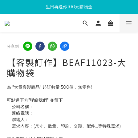
生日再送你100元購物金
滿300回饋10%購物金
加入成為新會員 馬上領取50元購物金
滿300回饋10%購物金
分享到
【客製訂作】BEAF11023-大
購物袋
為 "大量客製商品" 起訂數量 500個，無零售!
可點選下方"聯絡我們" 並留下
    公司名稱：
    連絡電話：
    聯絡人：
    需求內容：(尺寸、數量、印刷、交期、配件...等特殊需求)