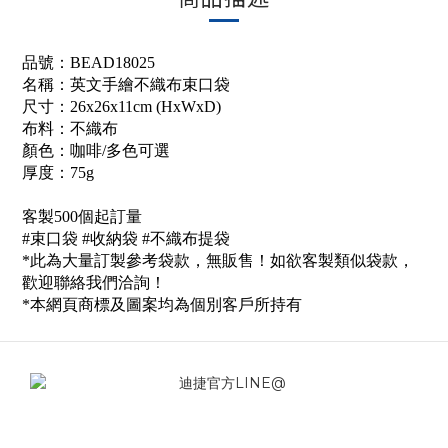
品號：BEAD18025
名稱：英文手繪不織布束口袋
尺寸：26x26x11cm (HxWxD)
布料：不織布
顏色：咖啡/多色可選
厚度：75g
客製500個起訂量
#束口袋 #收納袋
#不織布提袋
*此為大量訂製參考袋款，無販售！如欲客製類似袋款，
歡迎聯絡我們洽詢！
*本網頁商標及圖案均為個別客戶所持有