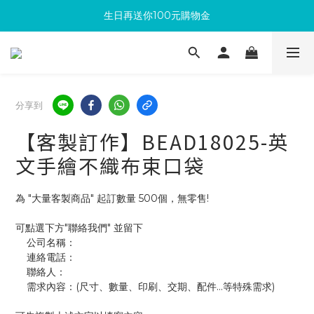
生日再送你100元購物金
滿300回饋10%購物金
加入成為新會員 馬上領取50元購物金
滿300回饋10%購物金
分享到
【客製訂作】BEAD18025-英
文手繪不織布束口袋
為 "大量客製商品" 起訂數量 500個，無零售!
可點選下方"聯絡我們" 並留下
    公司名稱：
    連絡電話：
    聯絡人：
    需求內容：(尺寸、數量、印刷、交期、配件...等特殊需求)