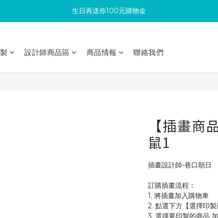
生日再送你100元購物金
滿300回饋10%購物金
加入成為新會員 馬上領取50元購物金
滿300回饋10%購物金
印製
設計師商品區
商品情報
聯絡我們
【插畫商品
鼠1
插畫設計師-巷口朝日
訂購插畫流程：
1. 將插畫加入購物車
2. 點選下方【選擇印
3. 選擇要印製的商品 