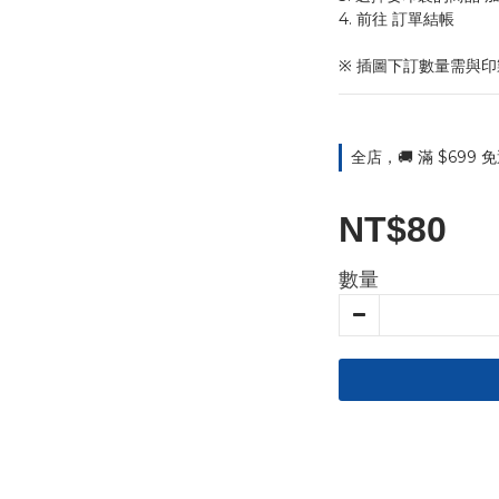
4. 前往 訂單結帳 
※ 插圖下訂數量需與
全店，🚚 滿 $699
NT$80
數量