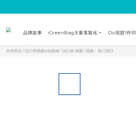
品牌故事
iGreenBag大量客製化
Do現貨1件
全部商品
/
設計師插圖&似顏繪
/
設計師 插圖
/
插圖：巷口朝日