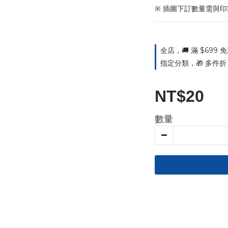
※ 插圖下訂數量需與
全店，🚚 滿 $699
指定分類，🎁 多件折｜
NT$20
數量