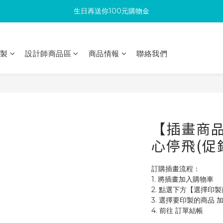
生日再送你100元購物金
滿300回饋10%購物金
加入成為新會員 馬上領取50元購物金
印製
設計師商品區
商品情報
聯絡我們
滿300回饋10%購物金
【插畫商品
心停飛(促
訂購插畫流程：
1. 將插畫加入購物車
2. 點選下方【選擇印
3. 選擇要印製的商品 
4. 前往 訂單結帳 