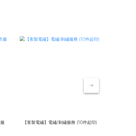
衣服
【客製電繡】電繡/刺繡服務 (10件起印)
【 加急
NT$3