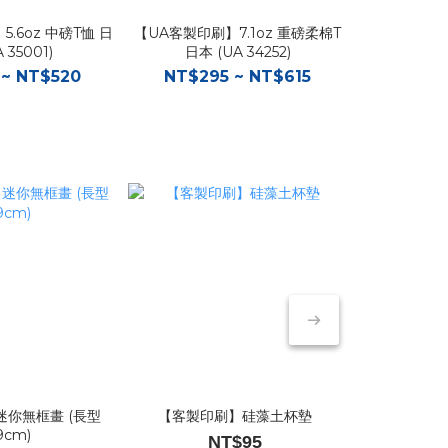
.6oz 中磅T恤 日
【UA客製印刷】7.1oz 重磅柔棉T
【UA客製印刷
 35001)
日本 (UA 34252)
球衫 
 ~ NT$520
NT$295 ~ NT$615
NT$67
你無框畫 (長型
【客製印刷】硅藻土杯墊
【客製印刷】
9cm)
NT$60
NT$95