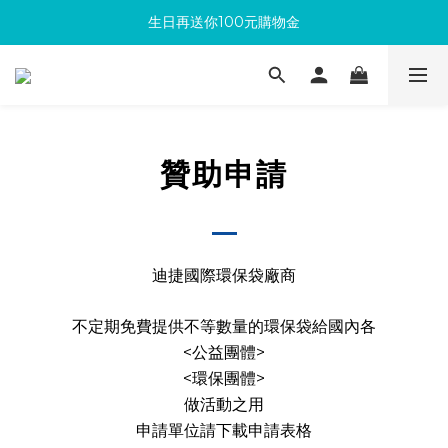
生日再送你100元購物金
滿300回饋10%購物金
加入成為新會員 馬上領取50元購物金
滿300回饋10%購物金
贊助申請
迪捷國際環保袋廠商
不定期免費提供不等數量的環保袋給國內各
<公益團體>
<環保團體>
做活動之用
申請單位請下載申請表格