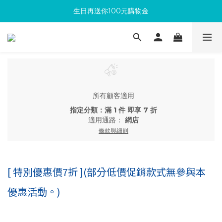
生日再送你100元購物金
滿300回饋10%購物金
加入成為新會員 馬上領取50元購物金
滿300回饋10%購物金
所有顧客適用
指定分類：滿 1 件 即享 7 折
適用通路：
網店
條款與細則
[ 特別優惠價7折 ](部分低價促銷款式無參與本
優惠活動。)