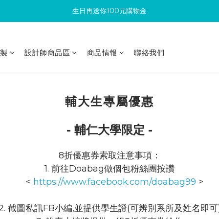
生日再送你100元購物金
滿300回饋10%購物金
加入成為新會員 馬上領取50元購物金
印製
設計師商品區
商品情報
聯絡我們
滿300回饋10%購物金
輔大生專屬優惠
- 輔仁大學限定 -
8折優惠券索取注意事項：
1. 前往Doabag做個包粉絲團按讚
<
https://www.facebook.com/doabag99
>
2. 截圖私訊FB小編,並提供學生證(可辨別系所及姓名即可