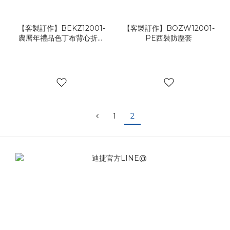
【客製訂作】BEKZ12001-
【客製訂作】BOZW12001-
農曆年禮品色丁布背心折疊
PE西裝防塵套
袋
1
2