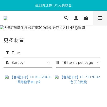
生日再送你100元購物金
滿300回饋10%購物金
加入成為新會員 馬上領取50元購物金
滿300回饋10%購物金
更多材質
Apply
Filter
Filter
(0/20)
Sort by
48 Items per page
依
用
途
篩
選
再
生