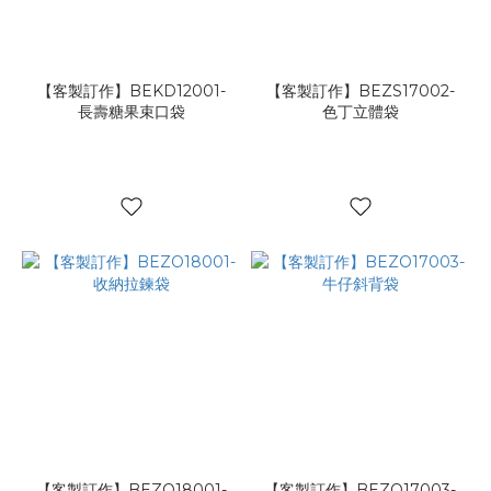
環
保
料
(1)
【客製訂作】BEKD12001-
【客製訂作】BEZS17002-
長壽糖果束口袋
色丁立體袋
活
動
廣
宣
(1)
品
牌
形
象
(2)
【客製訂作】BEZO18001-
【客製訂作】BEZO17003-