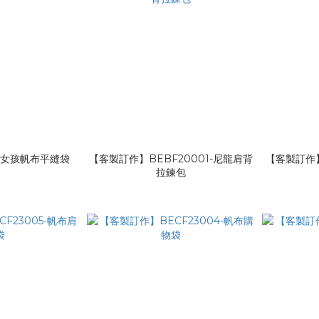
氣質女孩帆布平縫袋
【客製訂作】BEBF20001-尼龍肩背
【客製訂作】
拉鍊包