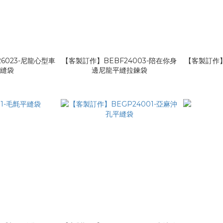
6023-尼龍心型車
【客製訂作】BEBF24003-陪在你身
【客製訂作】B
平縫袋
邊尼龍平縫拉鍊袋