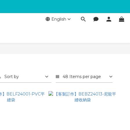
English
Sort by
48 Items per page