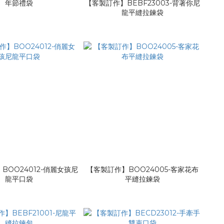
年節禮袋
【客製訂作】BEBF23003-背著你尼
龍平縫拉鍊袋
BOO24012-俏麗女孩尼
【客製訂作】BOO24005-客家花布
龍平口袋
平縫拉鍊袋