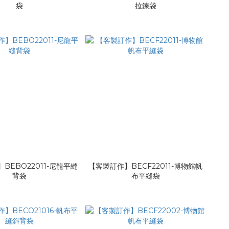
袋
拉鍊袋
BEBO22011-尼龍平縫
【客製訂作】BECF22011-博物館帆
背袋
布平縫袋