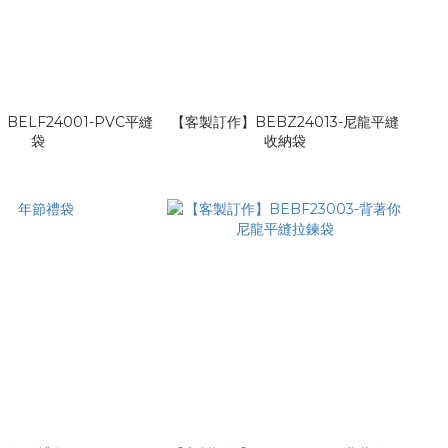
ELF24001-PVC平縫
【客製訂作】BEBZ24013-尼龍平縫
袋
收納袋