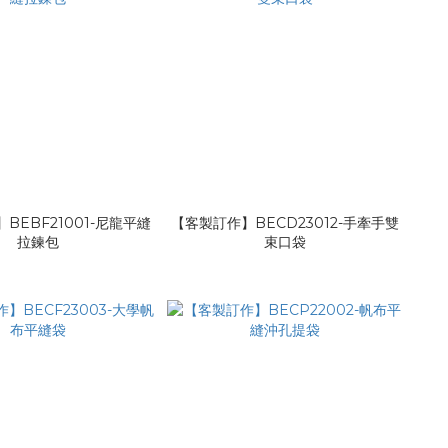
BEBF21001-尼龍平縫
【客製訂作】BECD23012-手牽手雙
拉鍊包
束口袋