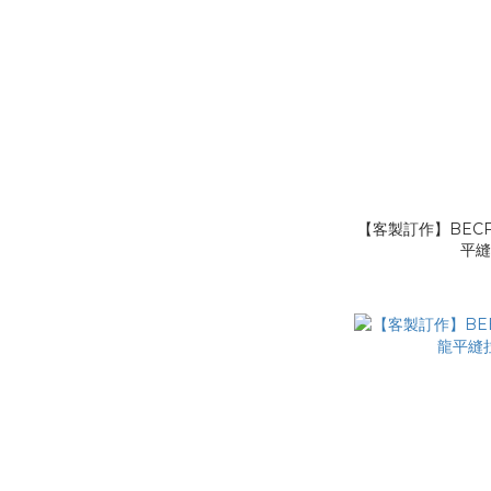
【客製訂作】BECF
平