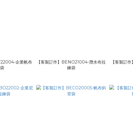
22004-企業帆布
【客製訂作】BENO21004-潛水布拉
【客製訂作】
縫袋
鍊袋