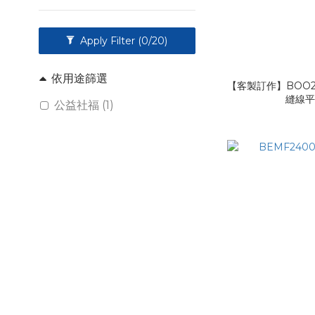
Apply Filter
(0/20)
依用途篩選
【客製訂作】BOO2
縫線
公益社福 (1)