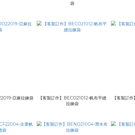
包
袋
2019-亞麻拉鍊袋
【客製訂作】BECO21012-帆布平縫
【客製訂作】
拉鍊袋