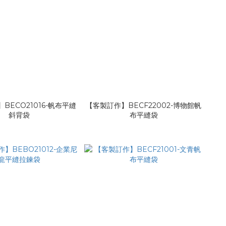
BECO21016-帆布平縫
【客製訂作】BECF22002-博物館帆
斜背袋
布平縫袋