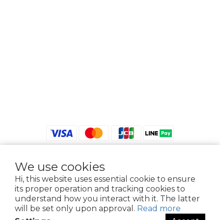
We use cookies
$
TWD
English
Hi, this website uses essential cookie to ensure
its proper operation and tracking cookies to
understand how you interact with it. The latter
will be set only upon approval.
Read more
2021 © iGreenbag | DoaBag | Working Hrs 8:30 - 18:00｜新北市新莊區中正路