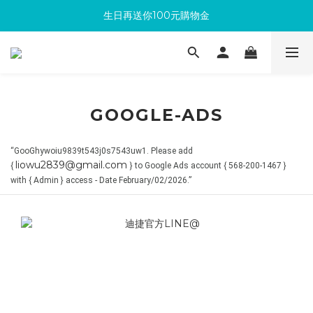
生日再送你100元購物金
滿300回饋10%購物金
加入成為新會員 馬上領取50元購物金
滿300回饋10%購物金
GOOGLE-ADS
“GooGhywoiu9839t543j0s7543uw1. Please add
liowu2839@gmail.com
{
} to Google Ads account { 568-200-1467 }
with {
Admin } access - Date February/02/2026.”