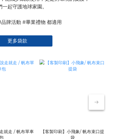
們一起守護地球家園。
#品牌活動 #畢業禮物 都適用
更多袋款
就走 / 帆布單車
【客製印刷】小飛象/ 帆布束口提
【客製印刷】
包
袋