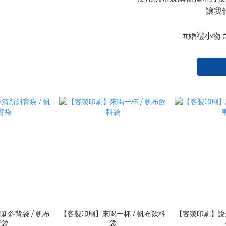
讓我
#婚禮小物 
新斜背袋 / 帆布
【客製印刷】來喝一杯 / 帆布飲料
【客製印刷】說走
背袋
袋