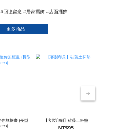
#回憶留念 #居家擺飾 #店面擺飾
更多商品
你無框畫 (長型
【客製印刷】硅藻土杯墊
【客製印刷】布
9cm)
NT$60 
NT$95