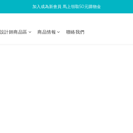
加入成為新會員 馬上領取50元購物金
滿300回饋10%購物金
滿300回饋10%購物金
設計師商品區
商品情報
聯絡我們