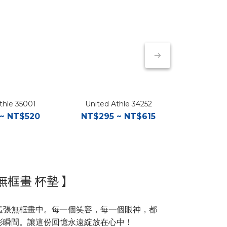
thle 35001
United Athle 34252
United
~ NT$520
NT$295 ~ NT$615
NT$670
無框畫 杯墊 】
這張無框畫中。每一個笑容，每一個眼神，都
彩瞬間。讓這份回憶永遠綻放在心中！