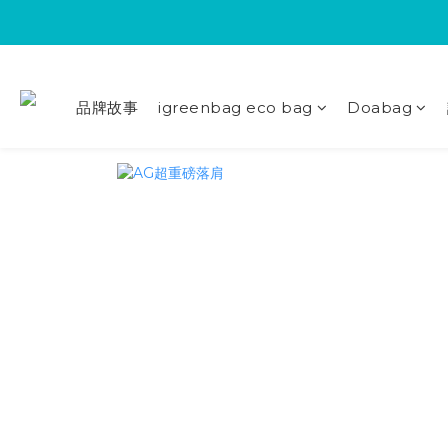
品牌故事
igreenbag eco bag
Doabag