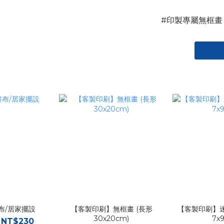
#印製專屬無框畫 
布/居家擺設
【客製印刷】無框畫 (長形
【客製印刷】迷
30x20cm)
7x
 NT$230