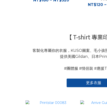
NT$180 ~ NT$320
NT$120 ~
【 T-shirt 專
客製化專屬你的衣服，KUSO圖案、毛小孩
提供美國Gildan、日本Prin
#團體服 #情侶裝 #應援
更多衣服