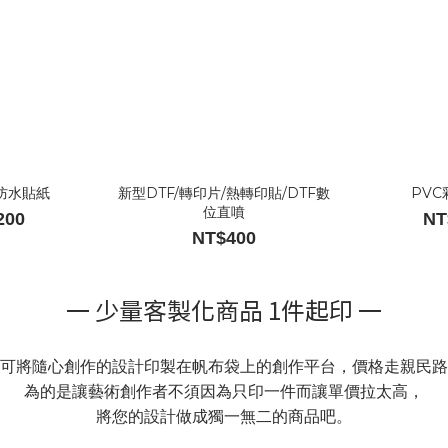
防水貼紙
新型DTF/轉印片/熱轉印貼/DTF數
PV
位直噴
200
NT
NT$400
一 少量客製化商品 1件起印 一
可將隨心創作的設計印製在帆布袋上的創作平台，價格走親民路
為的是讓藝術創作者不須因為只印一件而讓單價拉太高，
將您的設計做成獨一無二的商品吧。