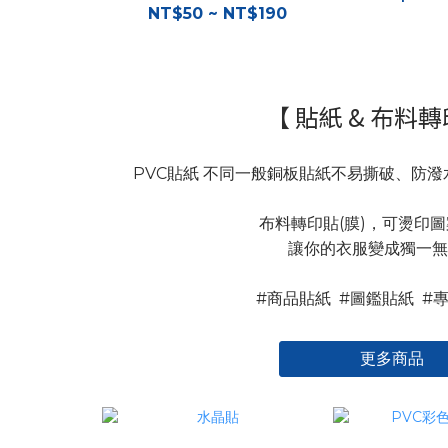
NT$50 ~ NT$190
【 貼紙 & 布料轉
PVC貼紙 不同一般銅板貼紙不易撕破、防
布料轉印貼(膜)，可燙印
讓你的衣服變成獨一無
#商品貼紙 #圖鑑貼紙 #
更多商品