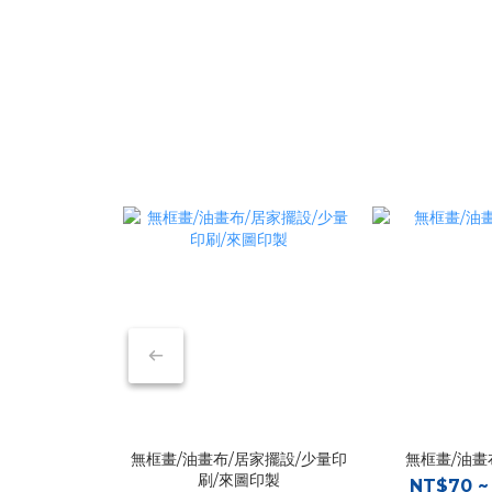
無框畫/油畫布/居家擺設/少量印
無框畫/油畫
刷/來圖印製
NT$70 ~