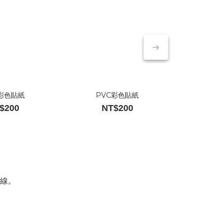
C彩色貼紙
PVC彩色貼紙
防水
$200
NT$200
N
線。